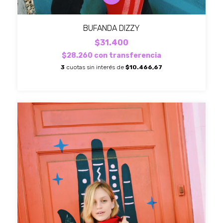
BUFANDA DIZZY
$31.400
$28.260
con
transferencia
3
cuotas sin interés de
$10.466,67