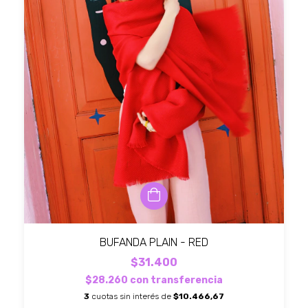
BUFANDA PLAIN - RED
$31.400
$28.260
con
transferencia
3
cuotas sin interés de
$10.466,67