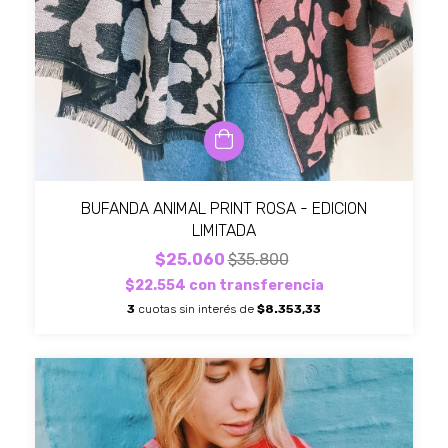
BUFANDA ANIMAL PRINT ROSA - EDICION
LIMITADA
$25.060
$35.800
$22.554
con
transferencia
3
cuotas sin interés de
$8.353,33