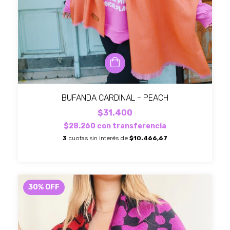
BUFANDA CARDINAL - PEACH
$31.400
$28.260
con
transferencia
3
cuotas sin interés de
$10.466,67
30
%
OFF