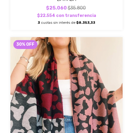
$25.060
$35.800
$22.554
con
transferencia
3
cuotas sin interés de
$8.353,33
30
%
OFF